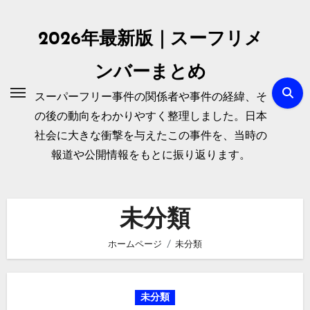
内
容
2026年最新版｜スーフリメ
を
ス
ンバーまとめ
キ
スーパーフリー事件の関係者や事件の経緯、そ
ッ
の後の動向をわかりやすく整理しました。日本
プ
社会に大きな衝撃を与えたこの事件を、当時の
報道や公開情報をもとに振り返ります。
未分類
ホームページ
未分類
未分類