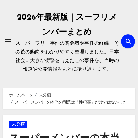
内
容
2026年最新版｜スーフリメ
を
ス
ンバーまとめ
キ
スーパーフリー事件の関係者や事件の経緯、そ
ッ
の後の動向をわかりやすく整理しました。日本
プ
社会に大きな衝撃を与えたこの事件を、当時の
報道や公開情報をもとに振り返ります。
ホームページ
未分類
スーパーメンバーの本当の問題は「性犯罪」だけではなかった
未分類